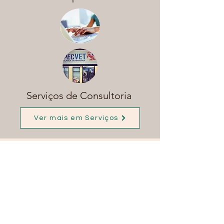
Serviços de Consultoria
Ver mais em Serviços
Contacte-nos
Direcção
Avenida Simon Bolivar nº24 r/c dto
7830-361
, Serpa